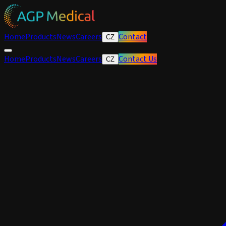
Home
Products
News
Careers
Contact
CZ
Home
Products
News
Careers
Contact Us
CZ