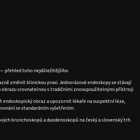
— přehled toho nejdůležitějšího.
razně změnit klinickou praxi. Jednorázové endoskopy se stávají
u obrazu srovnatelnou s tradičními znovupoužitelnými přístroji.
t endoskopický obraz a upozornit lékaře na suspektní léze,
srovnání se standardním vyšetřením.
ázových bronchoskopů a duodenoskopů na český a slovenský trh.