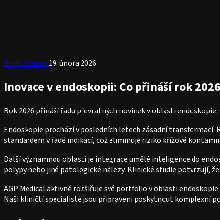
Back to news
19. února 2026
Inovace v endoskopii: Co přináší rok 202
Rok 2026 přináší řadu převratných novinek v oblasti endoskopie.
Endoskopie prochází v posledních letech zásadní transformací. Ro
standardem v řadě indikací, což eliminuje riziko křížové kontami
Další významnou oblastí je integrace umělé inteligence do endo
polypy nebo jiné patologické nálezy. Klinické studie potvrzují,
AGP Medical aktivně rozšiřuje své portfolio v oblasti endoskopi
Naši kliničtí specialisté jsou připraveni poskytnout komplexní po