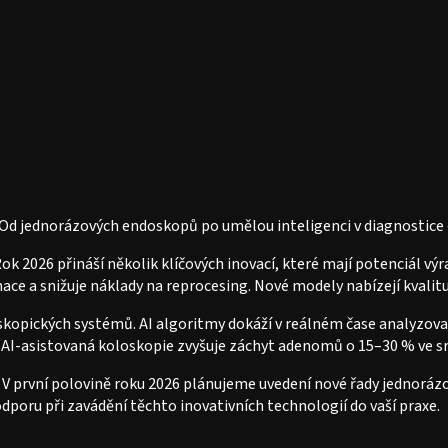
6
 Od jednorázových endoskopů po umělou inteligenci v diagnostice 
k 2026 přináší několik klíčových inovací, které mají potenciál vý
nace a snižuje náklady na reprocesing. Nové modely nabízejí kvalit
skopických systémů. AI algoritmy dokáží v reálném čase analyzova
 že AI-asistovaná koloskopie zvyšuje záchyt adenomů o 15–30 % ve 
e. V první polovině roku 2026 plánujeme uvedení nové řady jednor
dporu při zavádění těchto inovativních technologií do vaší praxe.